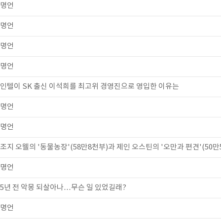
명언
명언
명언
명언
인텔이 SK 출신 이석희를 최고위 경영진으로 영입한 이유는
명언
명언
조지 오웰의 '동물농장'(58만8천부)과 제인 오스틴의 '오만과 편견'(50만5
명언
5년 전 악몽 되살아나…무슨 일 있었길래?
명언