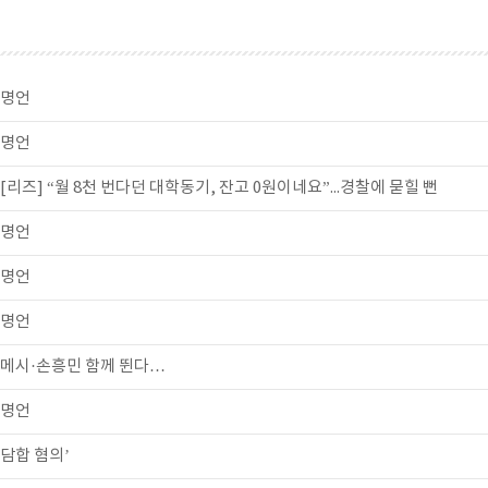
명언
명언
[리즈] “월 8천 번다던 대학동기, 잔고 0원이네요”...경찰에 묻힐 뻔
명언
명언
명언
메시·손흥민 함께 뛴다…
명언
담합 혐의’